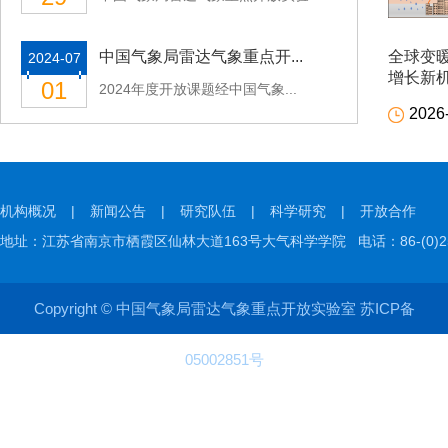
全球变
中国气象局雷达气象重点开...
2024-07
增长新
01
2024年度开放课题经中国气象...
2026
机构概况
|
新闻公告
|
研究队伍
|
科学研究
|
开放合作
地址：江苏省南京市栖霞区仙林大道163号大气科学学院 电话：86-(0)25-8
Copyright © 中国气象局雷达气象重点开放实验室 苏ICP备
05002851号